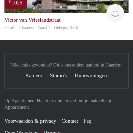
1025
€
finde
Victor van Vrieslandstraat
2
50 m
· 2 kamers · Vanaf ? - Onbepaalde tijd
Niks leuks gevonden? Dit is ons andere aanbod in Haarlem:
Kamers
Studio's
Huurwoningen
Op Appartement Haarlem vind en verhuur je makkelijk je
Appartement
Voorwaarden & privacy
Contact
Faq
Voor Makelaars
Partners