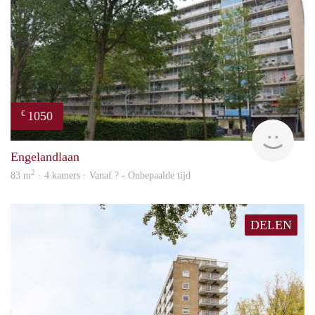
1050
€
rent
Engelandlaan
2
83 m
· 4 kamers · Vanaf ? - Onbepaalde tijd
DELEN