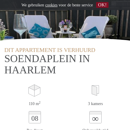
OK!
We gebruiken
cookies
voor de beste service
DIT APPARTEMENT IS VERHUURD
SOENDAPLEIN IN
HAARLEM
2
110 m
3 kamers
∞
08