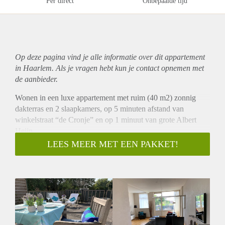
Per direct
Onbepaalde tijd
Op deze pagina vind je alle informatie over dit
appartement
in Haarlem. Als je vragen hebt kun je contact opnemen met
de aanbieder.
Wonen in een luxe appartement met ruim (40 m2) zonnig
dakterras en 2 slaapkamers, op 5 minuten afstand van
winkelstraat “de Cronje” en op 1 minuut van grote Albert
Heijn.
- Ruime kamers.
LEES MEER MET EEN PAKKET!
- Heerlijk dakterras op het Westen.
- Voor en achterzijde automatische en electrisch bedienbare
zonneschermen.
- Geheel voorzien van dubbel glas.
- Voldoende vrije parkeergelegenheid.
- Gunstig gelegen tov uitvalswegen.
- Openbaar vervoer: Bushalte en halte Zuid-Tangent op 1