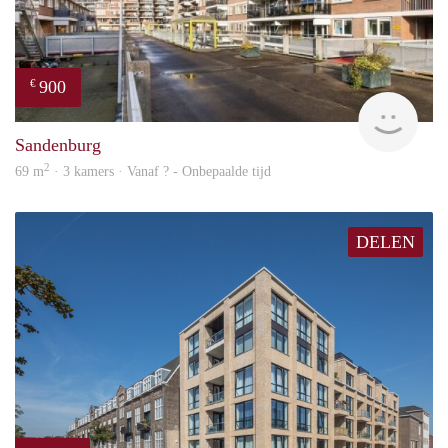
900
€
finde
Sandenburg
2
69 m
· 3 kamers · Vanaf ? - Onbepaalde tijd
DELEN