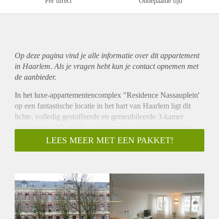
Per direct
Onbepaalde tijd
Op deze pagina vind je alle informatie over dit
appartement
in Haarlem. Als je vragen hebt kun je contact opnemen met
de aanbieder.
In het luxe-appartementencomplex "Residence Nassauplein'
op een fantastische locatie in het hart van Haarlem ligt dit
lichte, volledig gestoffeerde en gemeubileerde 3-kamer
appartement. Vanuit de woonkamer is er fraai uitzicht over
het water van de Nieuwe Gracht. Het appartement heeft een
LEES MEER MET EEN PAKKET!
zonnig balkon op het zuid-westen, met zicht op de mooie
gemeenschappelijke binnentuin. De woning heeft 2 ruime
slaapkamers met veel kastruimte, moderne keuken en
badkamer en een eigen berging in de onderbouw. Het NS
station Haarlem ligt op een paar minuten lopen van de
woning. De uitvalswegen richting Amsterdam, Schiphol en
Den Haag zijn goed en snel bereikbaar.