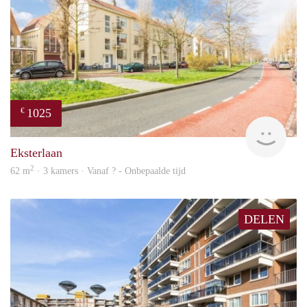
1025
€
finde
Eksterlaan
2
62 m
· 3 kamers · Vanaf ? - Onbepaalde tijd
DELEN