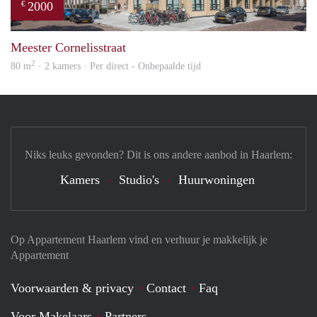
2000
€
prope
Meester Cornelisstraat
2
80 m
· 2 kamers · Per direct - Onbepaalde tijd
Niks leuks gevonden? Dit is ons andere aanbod in Haarlem:
Kamers
Studio's
Huurwoningen
Op Appartement Haarlem vind en verhuur je makkelijk je
Appartement
Voorwaarden & privacy
Contact
Faq
Voor Makelaars
Partners