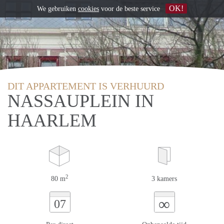
OK!
We gebruiken
cookies
voor de beste service
DIT APPARTEMENT IS VERHUURD
NASSAUPLEIN IN
HAARLEM
2
80 m
3 kamers
∞
07