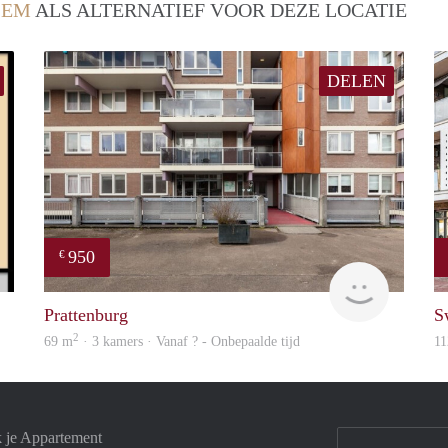
LEM
ALS ALTERNATIEF VOOR DEZE LOCATIE
DELEN
950
€
Woning
Woning
Prattenburg
S
2
69 m
· 3 kamers · Vanaf ? - Onbepaalde tijd
11
k je Appartement