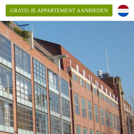
GRATIS JE APPARTEMENT AANBIEDEN
Appartement in Haarlem?
mentHaarlem?
ding?