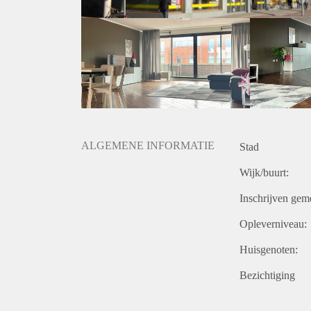
- Minimaal huurperiode 12 maanden;
- Geen huisdieren toegestaan
- Huurprijs is exclusief gas, water, elektra (voorsch
- Verhuurder heeft het recht van gunning.
ALGEMENE INFORMATIE
Stad
Wijk/buurt:
Inschrijven gem
Opleverniveau:
Huisgenoten:
Bezichtiging