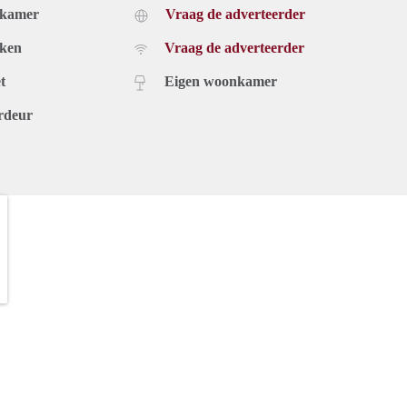
dkamer
Vraag de adverteerder
uken
Vraag de adverteerder
t
Eigen woonkamer
rdeur