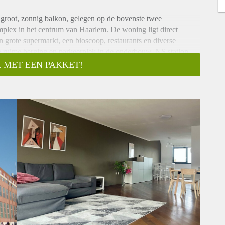
groot, zonnig balkon, gelegen op de bovenste twee
plex in het centrum van Haarlem. De woning ligt direct
grote supermarkt, een bioscoop, restaurants en diverse
n ruime berging en parkeerplek in de onderbouw. NS station
 MET EEN PAKKET!
elijke tuin, via lift of trappenhuis naar;
(ca. 3.50 x 2.15 m), toilet, wasruimte met wasmachine en
) met houten vloer en toegang tot het op het zuiden gelegen
bouwapparatuur (vaatwasser, koelkast/vriezer en combi-oven).
, slaapkamer (ca. 4.86 x 2.10 m) met inbouwkast, badkamer
;