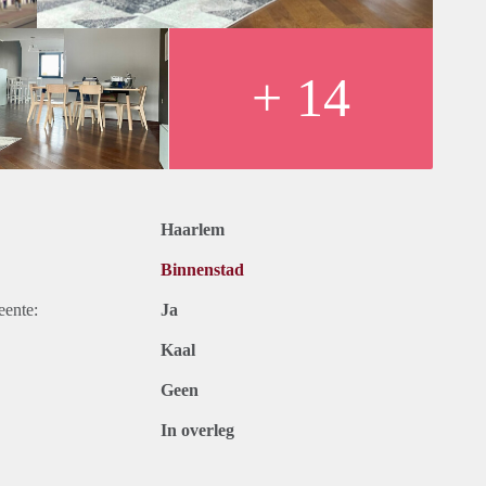
ot van euro 200,- per maand) en gebruikerslasten;
+ 14
Haarlem
Binnenstad
eente:
Ja
Kaal
Geen
In overleg