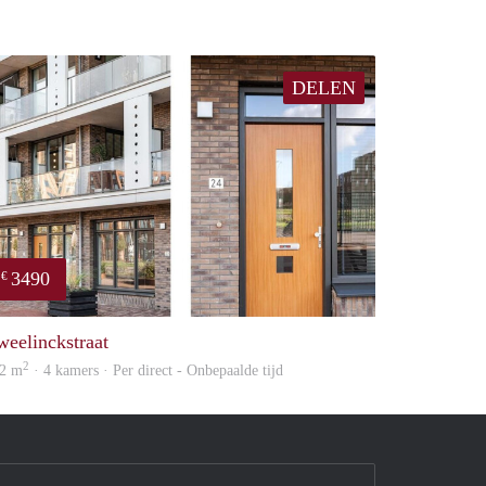
DELEN
3490
€
property
weelinckstraat
2
2 m
· 4 kamers · Per direct - Onbepaalde tijd