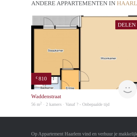
ANDERE APPARTEMENTEN IN
HAAR
DELEN
810
€
Waddenstraat
2
56 m
· 2 kamers · Vanaf ? - Onbepaalde tijd
Op Appartement Haarlem vind en verhuur je makkelij