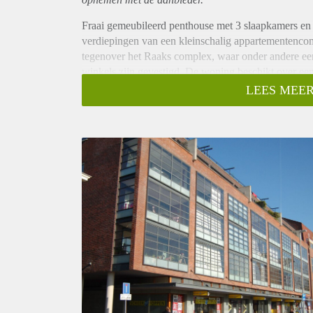
Fraai gemeubileerd penthouse met 3 slaapkamers en 
verdiepingen van een kleinschalig appartementencom
tegenover het Raaks complex, waar onder andere een 
winkels zijn gevestigd. De woning beschikt over ee
Haarlem ligt op korte loopafstand.
LEES MEER
Indeling:
Parterre: entree naar berging , garage en gemeenschapp
5e etage: entree appartement, hal, slaap/werkkamer 
droger, L-vormige woon/eetkamer (ca. 7.10 x 5.15 m
balkon (circa 5 x 1.85 m). Half open keuken met in
Trap naar bovenste verdieping:
master bedroom (ca. 5.60 x 2.90 m) met inbouwkast
met ligbad, aparte douche, toilet en wastafel.
Diversen:
- Woonoppervlakte 130 m2;
- Groot zonnig balkon op het zuiden;
- Penthouse in het centrum van Haarlem;
- Parkeerplek voor 1 auto in garage onder de woning
- De woning wordt gemeubileerd aangeboden;