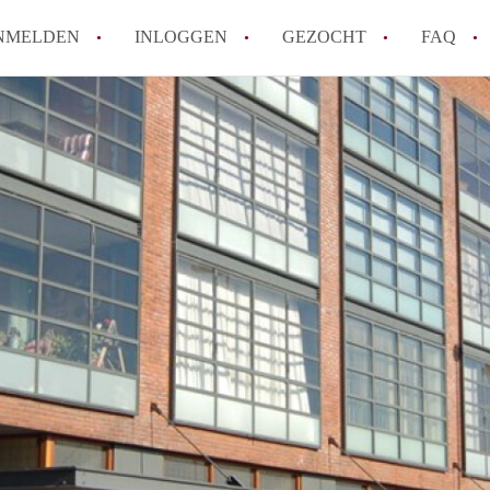
NMELDEN
INLOGGEN
GEZOCHT
FAQ
How to translate AppartementHaarlem!
Wat is AppartementHaarlem?
Hoeveel kost het om te reageren op een 
Wat is de privacyverklaring van Apparte
Berekent AppartementHaarlem
makelaarsvergoeding/bemiddelingsvergoe
Alle veelgestelde vragen