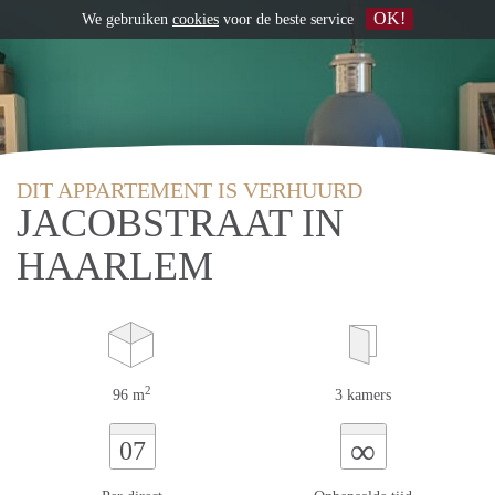
OK!
We gebruiken
cookies
voor de beste service
DIT APPARTEMENT IS VERHUURD
JACOBSTRAAT IN
HAARLEM
2
96 m
3 kamers
∞
07