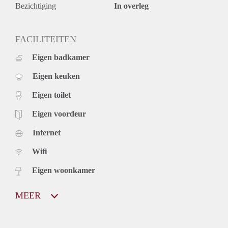
Haarlem. Close to all the facilities and sits across from Hortus
Bezichtiging
In overleg
square where cinema, restaurants and Jopenkerk are. Well
maintained with well run owners association
FACILITEITEN
Eigen badkamer
Eigen keuken
Eigen toilet
Eigen voordeur
Internet
Wifi
Eigen woonkamer
MEER