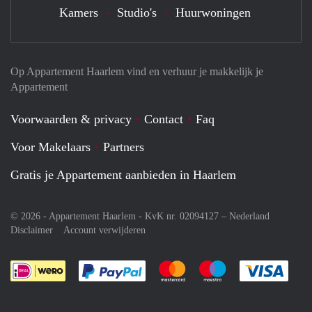
Kamers
Studio's
Huurwoningen
Op Appartement Haarlem vind en verhuur je makkelijk je
Appartement
Voorwaarden & privacy
Contact
Faq
Voor Makelaars
Partners
Gratis je Appartement aanbieden in Haarlem
© 2026 - Appartement Haarlem - KvK nr. 02094127 –
Nederland
Disclaimer
Account verwijderen
Je rekent gemakkelijk af met Paypal
Je rekent gemakkelijk af met M
Je rekent gemakkelij
Je re