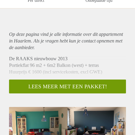
Per direct
Onbepaalde tijd
Op deze pagina vind je alle informatie over dit
appartement
in Haarlem. Als je vragen hebt kun je contact opnemen met
de aanbieder.
De RAAKS nieuwbouw 2013
Portiekflat 96 m2 + 6m2 Balkon (west) + terras
Huurprijs € 1600 (incl servicekosten, excl GWE)
5e (bovenste) verdieping met fraai uitzicht:
LEES MEER MET EEN PAKKET!
Gang, hal, inpandige berging, toilet, 2 slaapkamers,
woonkamer met moderne open keuken en toegang naar het
balkon en terras.
Perfect voor jong gezin/stel
Parketvloeren. Energielabel A. Uitstekende staat.
Luxe badkamer met inloopdouche en ligbad met whirlpool.