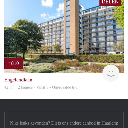
DELEN
810
€
Woni
Engelandlaan
2
42 m
· 2 kamers · Vanaf ? - Onbepaalde tijd
Niks leuks gevonden? Dit is ons andere aanbod in Haarlem: