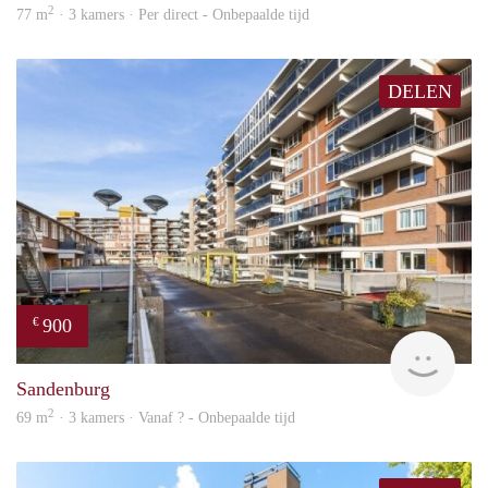
2
77 m
· 3 kamers · Per direct - Onbepaalde tijd
DELEN
900
€
finde
Sandenburg
2
69 m
· 3 kamers · Vanaf ? - Onbepaalde tijd