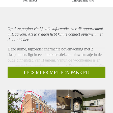
Per direct
Onbepaalde tijd
Op deze pagina vind je alle informatie over dit
appartement
in Haarlem. Als je vragen hebt kun je contact opnemen met
de aanbieder.
Deze ruime, bijzonder charmante bovenwoning met 2
slaapkamers ligt in een karakteristiek, autoluw straatje in de
oude binnenstad van Haarlem. Vanuit de woonkamer is er
toegang tot het zonnige balkon (zuid). De woning is volledig
gemeubileerd. De locatie is ideaal, op loopafstand van
LEES MEER MET EEN PAKKET!
restaurants, musea, theaters, winkels en openbaar vervoer.
Indeling:
Begane grond: entree, hal.
1ste verdieping: entree, hal, toilet, grote slaapkamer met
inloopkast en fraaie schouw, badkamer met inloopdouche,
wastafelmeubel en handdoekradiator. Keuken voorzien van
5-pits gasfornuis, oven, vaatwasser, koel-vriescombinatie.