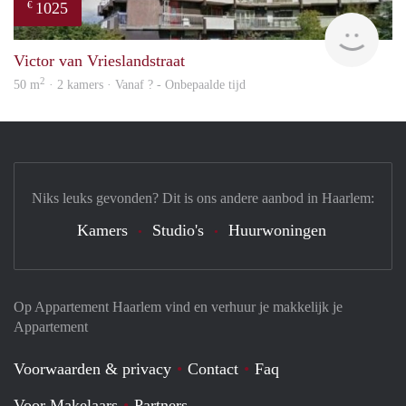
1025
€
finde
Victor van Vrieslandstraat
2
50 m
· 2 kamers · Vanaf ? - Onbepaalde tijd
Niks leuks gevonden? Dit is ons andere aanbod in Haarlem:
Kamers
Studio's
Huurwoningen
Op Appartement Haarlem vind en verhuur je makkelijk je
Appartement
Voorwaarden & privacy
Contact
Faq
Voor Makelaars
Partners