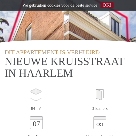
OK!
We gebruiken
cookies
voor de beste service
DIT APPARTEMENT IS VERHUURD
NIEUWE KRUISSTRAAT
IN HAARLEM
2
84 m
3 kamers
∞
07