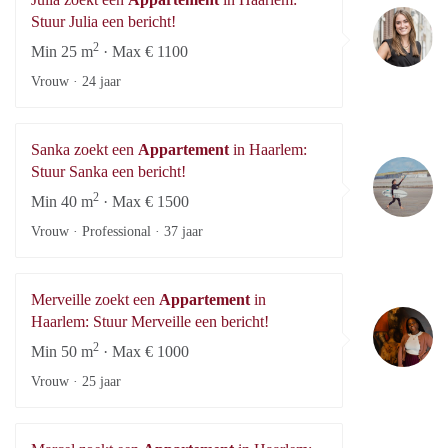
Ju
Stuur Julia een bericht!
2
Min 25 m
· Max € 1100
Vrouw ·
24 jaar
Sanka zoekt een
Appartement
in Haarlem:
Sa
Stuur Sanka een bericht!
2
Min 40 m
· Max € 1500
Vrouw · Professional ·
37 jaar
Merveille zoekt een
Appartement
in
Me
Haarlem: Stuur Merveille een bericht!
2
Min 50 m
· Max € 1000
Vrouw ·
25 jaar