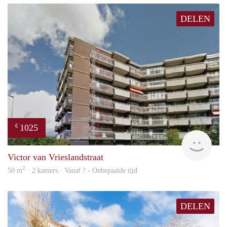
DELEN
1025
€
finde
Victor van Vrieslandstraat
2
50 m
· 2 kamers · Vanaf ? - Onbepaalde tijd
DELEN