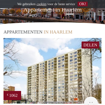
OK!
We gebruiken
cookies
voor de beste service
Appartement in Haarlem
APPARTEMENTEN
IN HAARLEM
DELEN
1062
€
finde