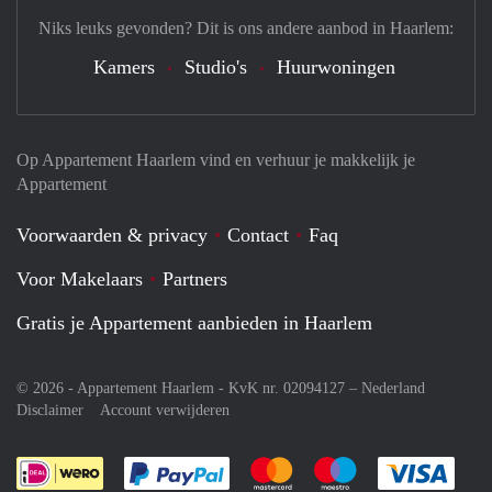
Niks leuks gevonden? Dit is ons andere aanbod in Haarlem:
Kamers
Studio's
Huurwoningen
Op Appartement Haarlem vind en verhuur je makkelijk je
Appartement
Voorwaarden & privacy
Contact
Faq
Voor Makelaars
Partners
Gratis je Appartement aanbieden in Haarlem
© 2026 - Appartement Haarlem - KvK nr. 02094127 –
Nederland
Disclaimer
Account verwijderen
Je rekent gemakkelijk af met Paypal
Je rekent gemakkelijk af met M
Je rekent gemakkelij
Je re