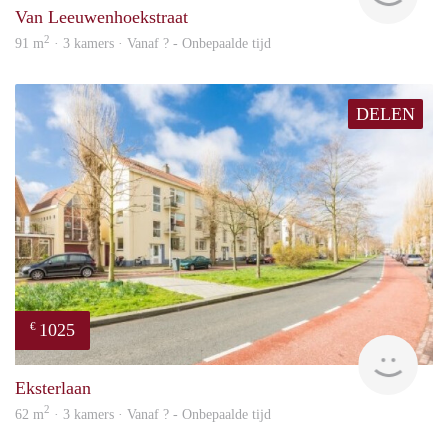
Van Leeuwenhoekstraat
2
91 m
· 3 kamers · Vanaf ? - Onbepaalde tijd
DELEN
1025
€
finde
Eksterlaan
2
62 m
· 3 kamers · Vanaf ? - Onbepaalde tijd