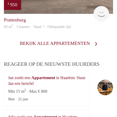
950
€
Woni
Prattenburg
2
69 m
· 3 kamers · Vanaf ? - Onbepaalde tijd
BEKIJK ALLE APPARTEMENTEN
REAGEER OP DE NIEUWSTE HUURDERS
Jan zoekt een
Appartement
in Haarlem: Stuur
Ja
Jan een bericht!
2
Min 15 m
· Max € 800
Man ·
22 jaar
Julia zoekt een
Appartement
in Haarlem: