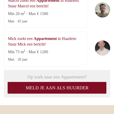
Marcel zoekt een
Appartement
in Haarlem:
Ma
Stuur Marcel een bericht!
2
Min 20 m
· Max € 1500
Man ·
45 jaar
Mick zoekt een
Appartement
in Haarlem:
Mi
Stuur Mick een bericht!
2
Min 75 m
· Max € 1200
Man ·
20 jaar
Op zoek naar een Appartement?
MELD JE AAN ALS HUURDER