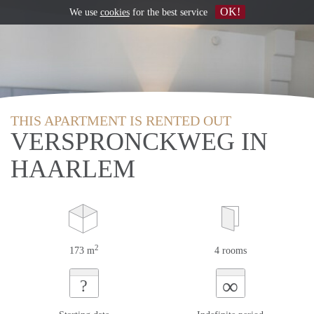
OK!
We use
cookies
for the best service
THIS APARTMENT IS RENTED OUT
VERSPRONCKWEG IN
HAARLEM
2
173 m
4 rooms
∞
?