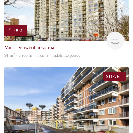
1062
€
finde
Van Leeuwenhoekstraat
2
91 m
· 3 rooms · From ? - Indefinite period
SHARE