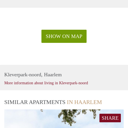
Borg maximaal 2 maanden;
Niet geschikte voor studenten of kandidaten zonder
inkomsten of vermogen (ook niet met een borgsteller).
Huisdieren wel toegestaan.
SHOW ON MAP
Kleverpark-noord, Haarlem
More information about living in Kleverpark-noord
SIMILAR APARTMENTS
IN HAARLEM
SHARE