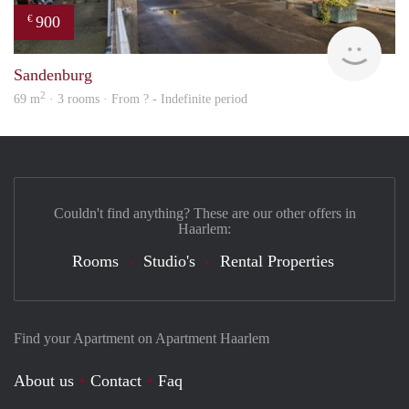
900
€
finde
Sandenburg
2
69 m
· 3 rooms · From ? - Indefinite period
Couldn't find anything? These are our other offers in
Haarlem:
Rooms
Studio's
Rental Properties
Find your Apartment on Apartment Haarlem
About us
Contact
Faq