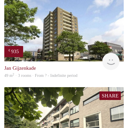
935
€
rent
Jan Gijzenkade
2
49 m
· 3 rooms · From ? - Indefinite period
SHARE