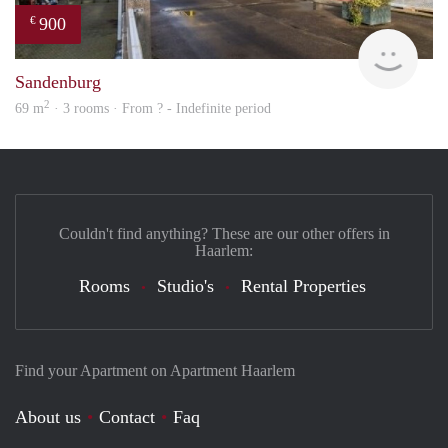
900
€
finde
Sandenburg
2
69 m
· 3 rooms · From ? - Indefinite period
Couldn't find anything? These are our other offers in
Haarlem:
Rooms
Studio's
Rental Properties
Find your Apartment on Apartment Haarlem
About us
Contact
Faq