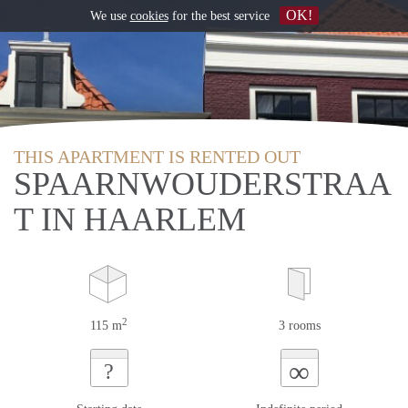
OK!
We use
cookies
for the best service
THIS APARTMENT IS RENTED OUT
SPAARNWOUDERSTRAA
T IN HAARLEM
2
115 m
3 rooms
∞
?