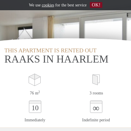
OK!
We use
cookies
for the best service
THIS APARTMENT IS RENTED OUT
RAAKS IN HAARLEM
2
76 m
3 rooms
∞
10
Immediately
Indefinite period