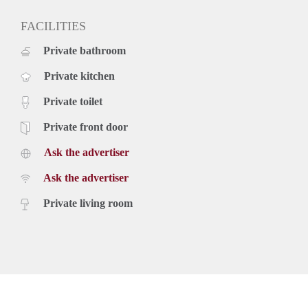
Prive berging in de onderbouw;
Huurperiode tussen 6-24 maanden, huren voor onbepaalde
FACILITIES
tijd is bespreekbaar;
Private bathroom
De huurprijs is € 2.100,- per maand;
Servicekosten bedragen €100,- per maand, inclusief
Private kitchen
waterverbruik (tot een maximaal bedrag van € 25,-);
Huurprijs is exclusief gas/elektra/TV internet en
Private toilet
gebruikerslasten;
Verhuurder heeft het recht van gunning.
Private front door
Ask the advertiser
Ask the advertiser
Private living room