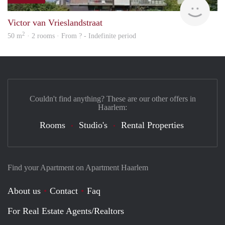
finde
Victor van Vrieslandstraat
2
50 m
· 2 rooms · From ? - Indefinite period
Couldn't find anything? These are our other offers in
Haarlem:
Rooms
Studio's
Rental Properties
Find your Apartment on Apartment Haarlem
About us
Contact
Faq
For Real Estate Agents/Realtors