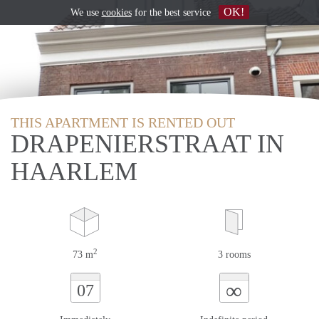
OK!
We use
cookies
for the best service
THIS APARTMENT IS RENTED OUT
DRAPENIERSTRAAT IN
HAARLEM
2
73 m
3 rooms
∞
07