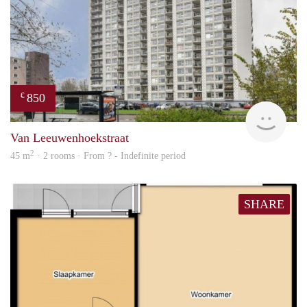
850
€
finde
Van Leeuwenhoekstraat
2
45 m
· 2 rooms · From ? - Indefinite period
SHARE