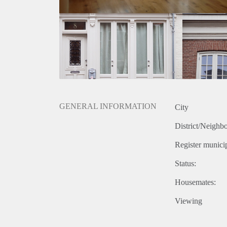
GENERAL INFORMATION
City
District/Neighb
Register municip
Status:
Housemates:
Viewing