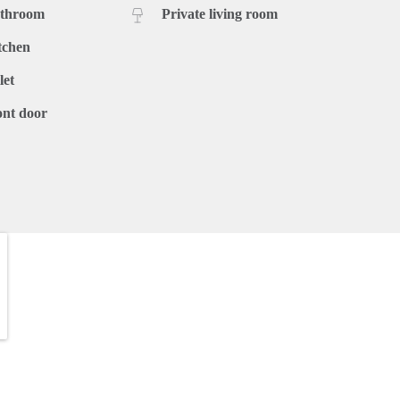
athroom
Private living room
tchen
let
ont door