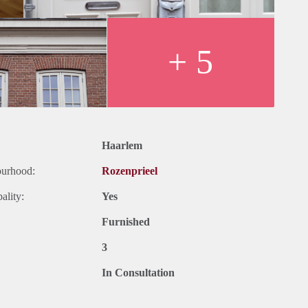
+ 5
Haarlem
ourhood:
Rozenprieel
ality:
Yes
Furnished
3
In Consultation