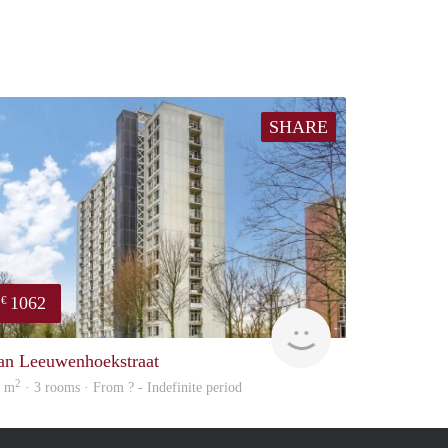
SHARE
1062
€
Woning
an Leeuwenhoekstraat
2
1 m
· 3 rooms · From ? - Indefinite period