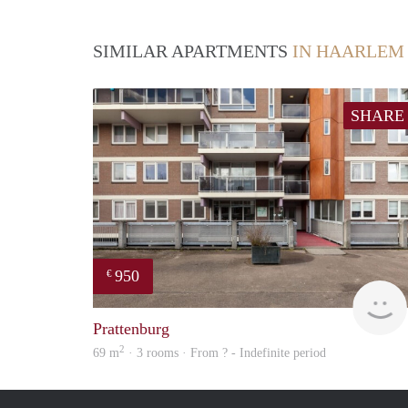
SIMILAR APARTMENTS
IN HAARLEM
SHARE
950
€
Prattenburg
2
69 m
· 3 rooms · From ? - Indefinite period