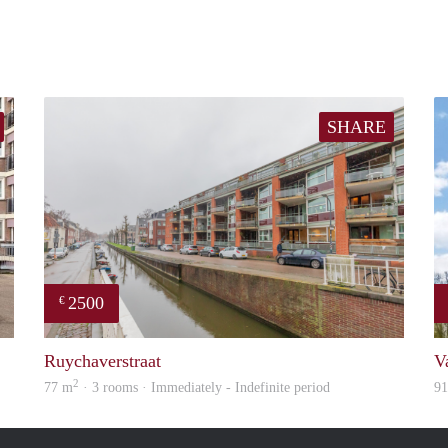
SHARE
2500
€
Woning
property
Ruychaverstraat
V
2
77 m
· 3 rooms · Immediately - Indefinite period
9