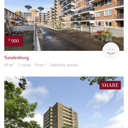
900
€
finde
Sandenburg
2
69 m
· 3 rooms · From ? - Indefinite period
SHARE