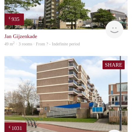
935
€
rent
Jan Gijzenkade
2
49 m
· 3 rooms · From ? - Indefinite period
SHARE
1031
€