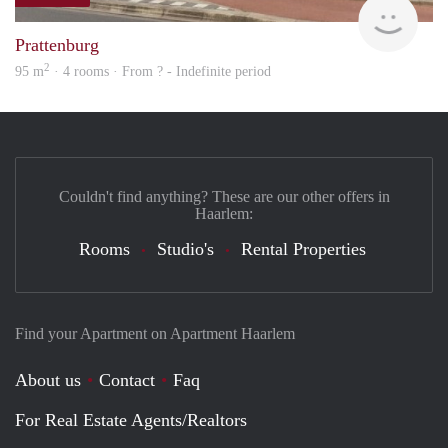
finde
Prattenburg
2
95 m
· 4 rooms · From ? - Indefinite period
Couldn't find anything? These are our other offers in
Haarlem:
Rooms
Studio's
Rental Properties
Find your Apartment on Apartment Haarlem
About us
Contact
Faq
For Real Estate Agents/Realtors