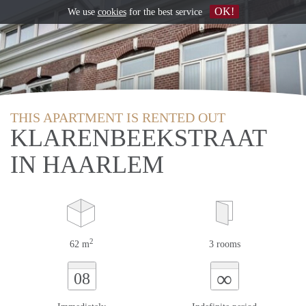
OK!
We use
cookies
for the best service
THIS APARTMENT IS RENTED OUT
KLARENBEEKSTRAAT
IN HAARLEM
2
62 m
3 rooms
∞
08