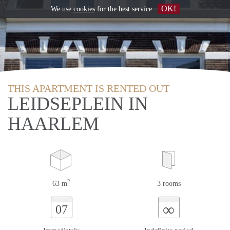
OK!
We use
cookies
for the best service
THIS APARTMENT IS RENTED OUT
LEIDSEPLEIN IN
HAARLEM
2
63 m
3 rooms
∞
07