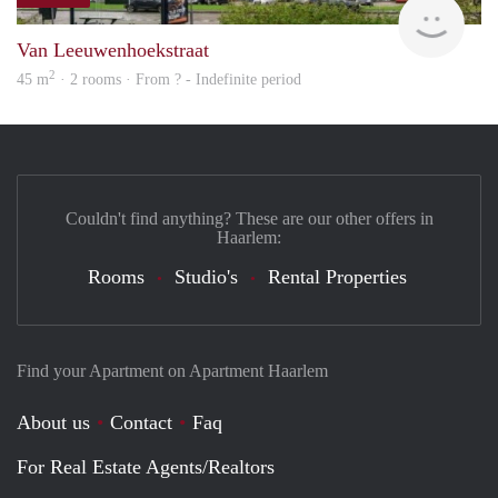
rent
Van Leeuwenhoekstraat
2
45 m
· 2 rooms · From ? - Indefinite period
Couldn't find anything? These are our other offers in
Haarlem:
Rooms
Studio's
Rental Properties
Find your Apartment on Apartment Haarlem
About us
Contact
Faq
For Real Estate Agents/Realtors