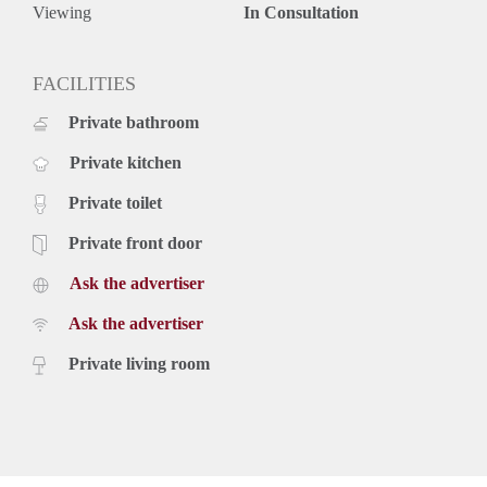
(snelbussen richting Amsterdam en Schiphol);
Viewing
In Consultation
De woning wordt gestoffeerd, ongemeubileerd aangeboden;
Huurprijs is exclusief g/w/e/tv/internet en gebruikerslasten;
Minimale huurperiode 12 maanden;
FACILITIES
Verhuurder heeft het recht van gunning.
Private bathroom
Private kitchen
Private toilet
Private front door
Ask the advertiser
Ask the advertiser
Private living room