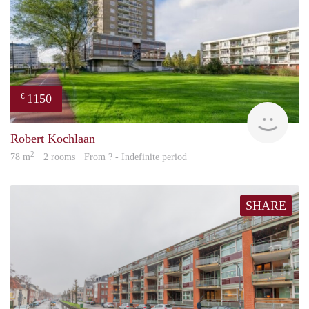
1150
€
finde
Robert Kochlaan
2
78 m
· 2 rooms · From ? - Indefinite period
SHARE