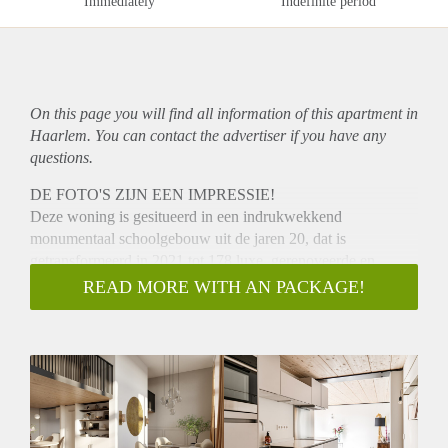
Immediately
Indefinite period
On this page you will find all information of this
apartment
in
Haarlem. You can contact the advertiser if you have any
questions.
DE FOTO'S ZIJN EEN IMPRESSIE!
Deze woning is gesitueerd in een indrukwekkend
monumentaal schoolgebouw uit de jaren 20, dat is
getransformeerd in 2021 tot 178 luxe, gerenoveerde en
nieuwgebouwde appartementen en is gelegen in de gewilde
READ MORE WITH AN PACKAGE!
Kleverpark buurt. Bij het complex zijn twee
gemeenschappelijke tuinen, gemeenschappelijke
fietsenbergingen en elektrische deelauto’s en -fietsen via het
bedrijf HELY Deelvervoer.
Alle appartementen zijn voorzien van een
(vloer)warmte/koelsysteem in combinatie met een
warmtepomp (geen gas in het gebouw). De woningen