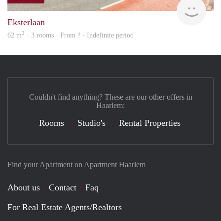
finde
Eksterlaan
2
62 m
· 3 rooms · From ? - Indefinite period
Couldn't find anything? These are our other offers in
Haarlem:
Rooms
Studio's
Rental Properties
Find your Apartment on Apartment Haarlem
About us
Contact
Faq
For Real Estate Agents/Realtors