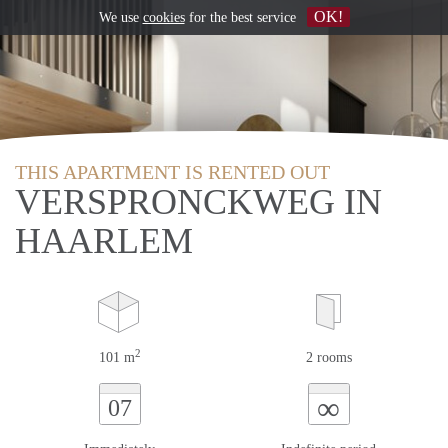
OK!
We use
cookies
for the best service
THIS APARTMENT IS RENTED OUT
VERSPRONCKWEG IN
HAARLEM
2
101 m
2 rooms
∞
07