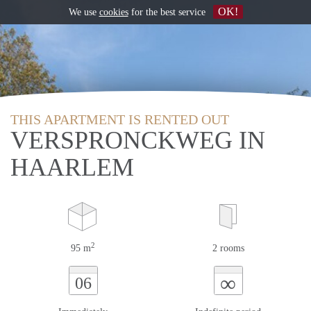
OK!
We use
cookies
for the best service
THIS APARTMENT IS RENTED OUT
VERSPRONCKWEG IN
HAARLEM
2
95 m
2 rooms
∞
06