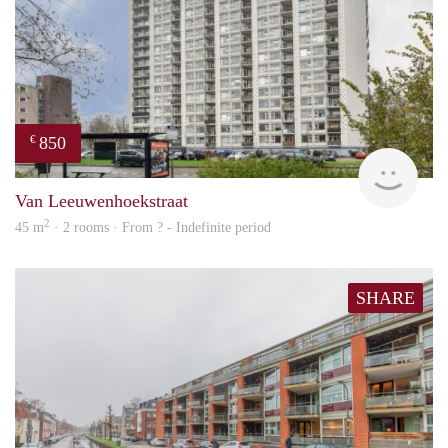
850
€
rent
Van Leeuwenhoekstraat
2
45 m
· 2 rooms · From ? - Indefinite period
SHARE