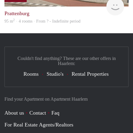
Woni
Prattenburg
2
95 m
· 4 rooms · From ? - Indefinite period
Couldn't find anything? These are our other offers in
Haarlem:
Rooms
Studio's
Rental Properties
Find your Apartment on Apartment Haarlem
About us
Contact
Faq
For Real Estate Agents/Realtors