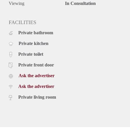
Diversen:
Viewing
In Consultation
Woonoppervlakte 95m2;
Open slaap vide;
Eigen parkeerplaats (inbegrepen in de huurprijs);
FACILITIES
Volledig keuken (vaatwasser, koelkast met vriesvak, inductie
Private bathroom
kookplaat, combi-oven) en badkamer (uit 2022), alle muren
zijn behang klaar en geschilderd;
Private kitchen
Verder wordt de woning kaal opgeleverd (tenzij er zaken van
de huidige huurder worden overgenomen);
Private toilet
GEEN GAS IN HET GEHELE COMPLEX;
Vloerverwarming en -koelsysteem;
Private front door
Minimaal huurperiode is 12 maanden, huurovereenkomst
Ask the advertiser
voor onbepaalde tijd;
Borg maximaal 2 maanden;
Ask the advertiser
Niet geschikte voor studenten of kandidaten zonder
inkomsten of vermogen (ook niet met een borgsteller);
Private living room
Huisdieren zijn toegestaan.
Voor meer informatie en FAQ’s verwijzen we naar de site
van het project hurenindemeester.