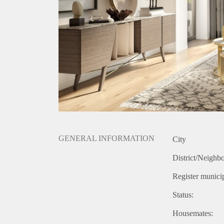
GENERAL INFORMATION
City
District/Neighb
Register municip
Status:
Housemates: