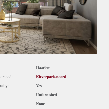
Haarlem
ourhood:
Kleverpark-noord
ality:
Yes
Unfurnished
None