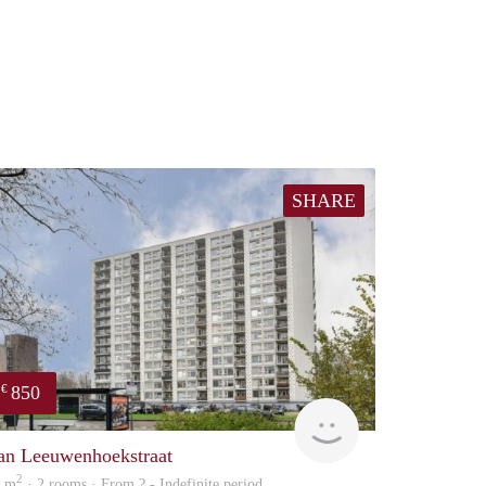
SHARE
850
€
rent
an Leeuwenhoekstraat
2
5 m
· 2 rooms · From ? - Indefinite period