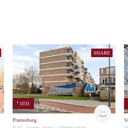
SHARE
1031
€
finder
finder
Prattenburg
V
2
95 m
· 4 rooms · From ? - Indefinite period
4