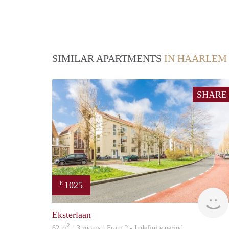
SIMILAR APARTMENTS
IN HAARLEM
SHARE
1025
€
Eksterlaan
2
62 m
· 3 rooms · From ? - Indefinite period