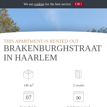
OK!
We use
cookies
for the best service
THIS APARTMENT IS RENTED OUT
BRAKENBURGHSTRAAT
IN HAARLEM
2
146 m
2 rooms
∞
07