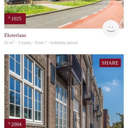
1025
€
finde
Eksterlaan
2
62 m
· 3 rooms · From ? - Indefinite period
SHARE
2004
€