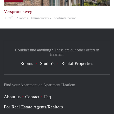
prope
Verspronckweg
2
96 m
· 2 rooms · Immediately - Indefinite period
Couldn't find anything? These are our other offers in
Haarlem:
Rooms
Studio's
Rental Properties
Find your Apartment on Apartment Haarlem
About us
Contact
Faq
For Real Estate Agents/Realtors