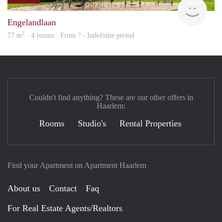
Woni
Engelandlaan
2
77 m
· 4 rooms · From ? - Indefinite period
Couldn't find anything? These are our other offers in
Haarlem:
Rooms
Studio's
Rental Properties
Find your Apartment on Apartment Haarlem
About us
Contact
Faq
For Real Estate Agents/Realtors