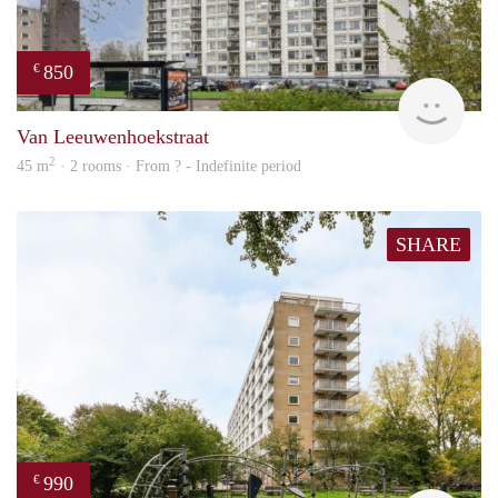
850
€
finde
Van Leeuwenhoekstraat
2
45 m
· 2 rooms · From ? - Indefinite period
SHARE
990
€