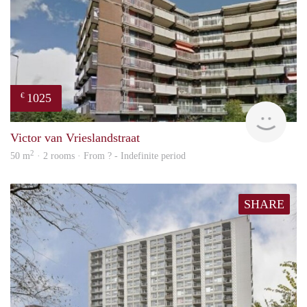
1025
€
finde
Victor van Vrieslandstraat
2
50 m
· 2 rooms · From ? - Indefinite period
SHARE