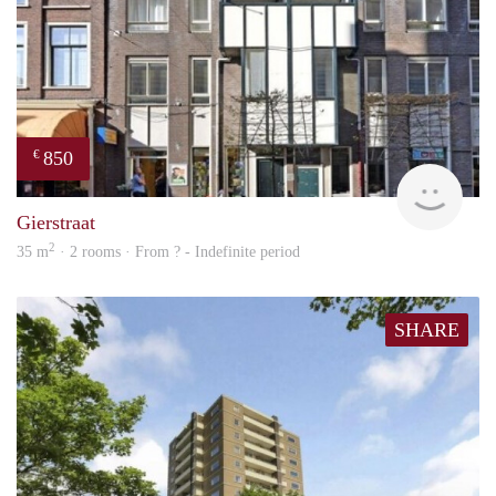
850
€
rent
Gierstraat
2
35 m
· 2 rooms · From ? - Indefinite period
SHARE