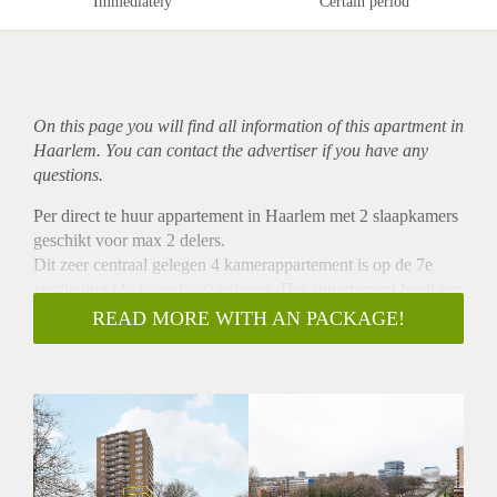
Immediately
Certain period
On this page you will find all information of this
apartment
in
Haarlem. You can contact the advertiser if you have any
questions.
Per direct te huur appartement in Haarlem met 2 slaapkamers
geschikt voor max 2 delers.
Dit zeer centraal gelegen 4 kamerappartement is op de 7e
verdieping (4e woonlaag) gelegen. Het appartement heeft een
royaal balkon op het zuiden en een extra balkon op het
READ MORE WITH AN PACKAGE!
westen. Het appartement heeft 2 slaapkamers. Op de begane
grond is er een ruime berging aanwezig.
Parterre: Centrale hal met bel en brievenbus en afgesloten
toegang naar de beide liftinstallaties en afgesloten toegang
naar de bergingen.
7e Verdieping: entree, royale hal met inpandige berging
voorzien van wasmachine-/ drogeraansluiting en boiler, extra