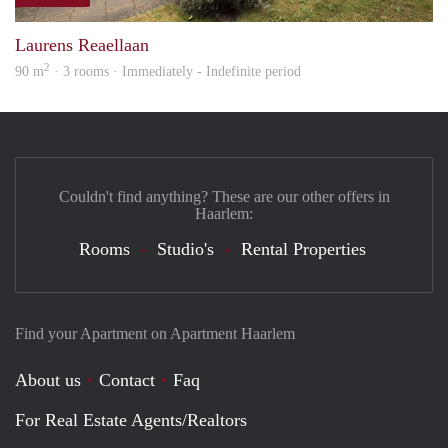
prope
Laurens Reaellaan
2
90 m
· 3 rooms · Immediately - Indefinite period
Couldn't find anything? These are our other offers in
Haarlem:
Rooms
Studio's
Rental Properties
Find your Apartment on Apartment Haarlem
About us
Contact
Faq
For Real Estate Agents/Realtors