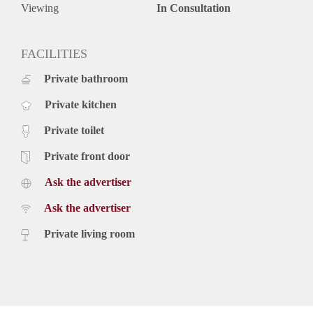
-Op loopafstand van winkelcentrum, openbaar vervoer en de
Viewing
In Consultation
zuid tangent
-Op 10 minuten fietsen van het gezellige centrum van
Haarlem, strand en duinen
FACILITIES
-Vrij parkeren
Private bathroom
Private kitchen
Private toilet
Private front door
Ask the advertiser
Ask the advertiser
Private living room