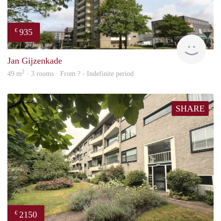
935
€
rent
Jan Gijzenkade
2
49 m
· 3 rooms · From ? - Indefinite period
SHARE
2150
€