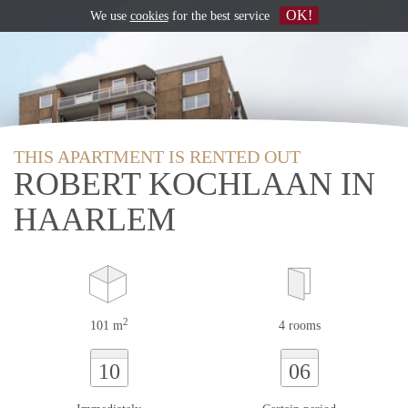
OK!
We use
cookies
for the best service
THIS APARTMENT IS RENTED OUT
ROBERT KOCHLAAN IN
HAARLEM
2
101 m
4 rooms
10
06