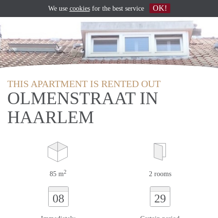
OK!
We use
cookies
for the best service
THIS APARTMENT IS RENTED OUT
OLMENSTRAAT IN
HAARLEM
2
85 m
2 rooms
08
29