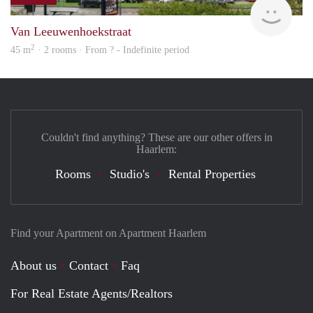
finde
Van Leeuwenhoekstraat
2
45 m
· 2 rooms · From ? - Indefinite period
Couldn't find anything? These are our other offers in
Haarlem:
Rooms
Studio's
Rental Properties
Find your Apartment on Apartment Haarlem
About us
Contact
Faq
For Real Estate Agents/Realtors