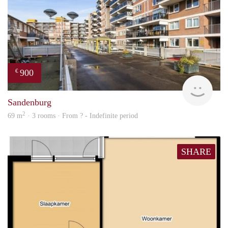
900
€
finde
Sandenburg
2
69 m
· 3 rooms · From ? - Indefinite period
SHARE