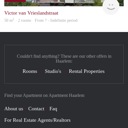
finde
Victor van Vrieslandstraat
2
50 m
· 2 rooms · From ? - Indefinite period
Couldn't find anything? These are our other offers in
Haarlem:
Rooms
Studio's
Rental Properties
Find your Apartment on Apartment Haarlem
About us
Contact
Faq
For Real Estate Agents/Realtors