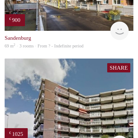
900
€
finde
Sandenburg
2
69 m
· 3 rooms · From ? - Indefinite period
SHARE
1025
€