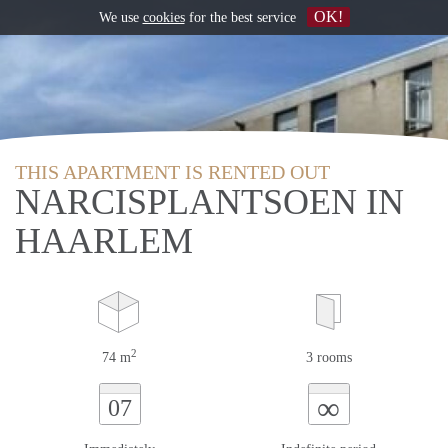
OK!
We use
cookies
for the best service
THIS APARTMENT IS RENTED OUT
NARCISPLANTSOEN IN
HAARLEM
2
74 m
3 rooms
∞
07