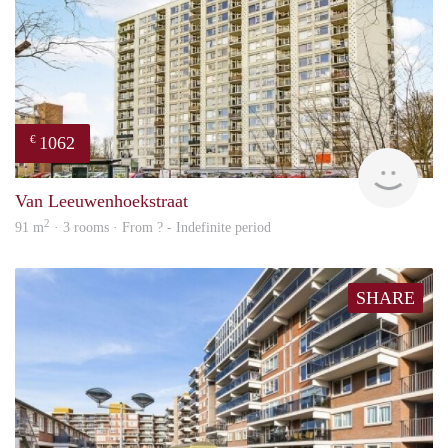
- Rental minimum 1 year.
- Also suitable for families with a child.
1062
€
finde
Van Leeuwenhoekstraat
2
91 m
· 3 rooms · From ? - Indefinite period
SHARE