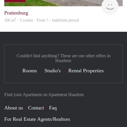
finde
Prattenburg
2
106 m
· 5 rooms · From ? - Indefinite period
Couldn't find anything? These are our other offers in
Haarlem:
Rooms
Studio's
Rental Properties
Find your Apartment on Apartment Haarlem
About us
Contact
Faq
For Real Estate Agents/Realtors