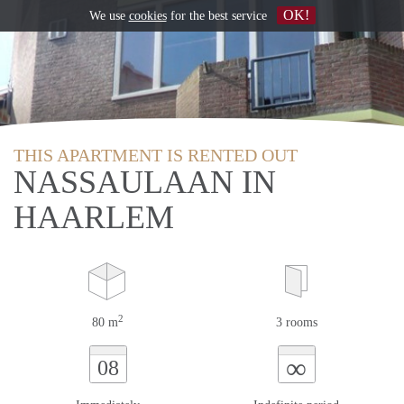
OK!
We use
cookies
for the best service
THIS APARTMENT IS RENTED OUT
NASSAULAAN IN
HAARLEM
2
80 m
3 rooms
∞
08