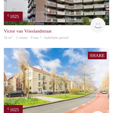
1025
€
finde
Victor van Vrieslandstraat
2
50 m
· 2 rooms · From ? - Indefinite period
SHARE
1025
€