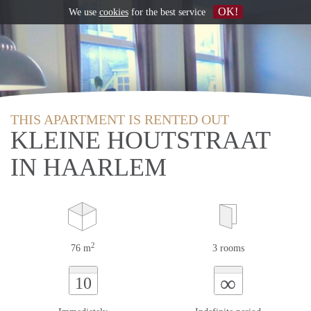
OK!
We use
cookies
for the best service
THIS APARTMENT IS RENTED OUT
KLEINE HOUTSTRAAT
IN HAARLEM
2
76 m
3 rooms
∞
10