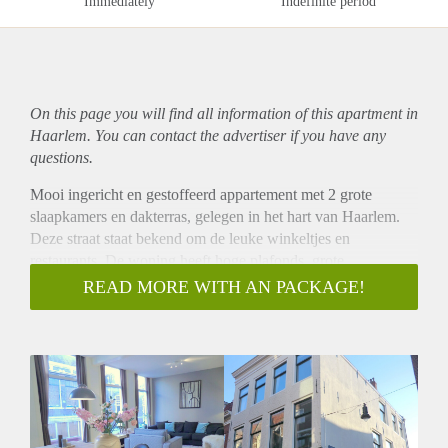
Immediately
Indefinite period
On this page you will find all information of this
apartment
in
Haarlem. You can contact the advertiser if you have any
questions.
Mooi ingericht en gestoffeerd appartement met 2 grote
slaapkamers en dakterras, gelegen in het hart van Haarlem.
Deze straat staat bekend om de leuke winkeltjes en
restaurants. De woning heeft hoge plafonds, grote
raampartijen en ruime kamers en is recent gerenoveerd met
READ MORE WITH AN PACKAGE!
o.a. een nieuwe keuken en badkamer. Het appartement is
fraai gestoffeerd en ingericht en beschikt over veel
bergruimte.
Indeling:
Begane grond: entree, trap naar:
1e verdieping: overloop, woon/eetkamer (ca. 6.90 x
3.45/4.95) met houten vloer en 4 hoge ramen met zitjes in de