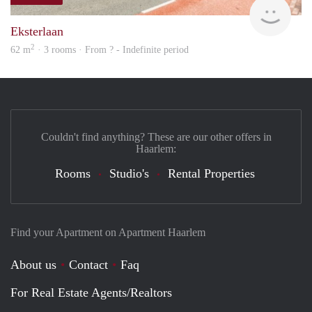
finde
Eksterlaan
2
62 m
· 3 rooms · From ? - Indefinite period
Couldn't find anything? These are our other offers in
Haarlem:
Rooms
Studio's
Rental Properties
Find your Apartment on Apartment Haarlem
About us
Contact
Faq
For Real Estate Agents/Realtors