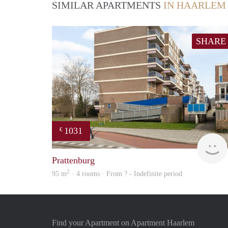
SIMILAR APARTMENTS
IN HAARLEM
SHARE
1031
€
Prattenburg
2
95 m
· 4 rooms · From ? - Indefinite period
Find your Apartment on Apartment Haarlem