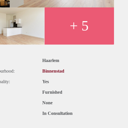
asser, afzuigkap, koelkast met vriesvak) en een ontbijtbar.
ng west). Vanuit de gang kom je via een paar traptreden naar
ij en balkenplafond, die ook voldoende ruimte biedt voor een
+ 5
ijn zowel de moderne badkamer met douche, wastafel en tweede
asmachine en droger bereikbaar.
zijde van modern appartementencomplex;
Haarlem
ourhood:
Binnenstad
gemeentelijke belastingen;
ality:
Yes
Furnished
u towards your new home.
None
In Consultation