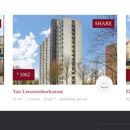
SHARE
1062
€
Woning
Woning
Van Leeuwenhoekstraat
E
2
91 m
· 3 rooms · From ? - Indefinite period
6