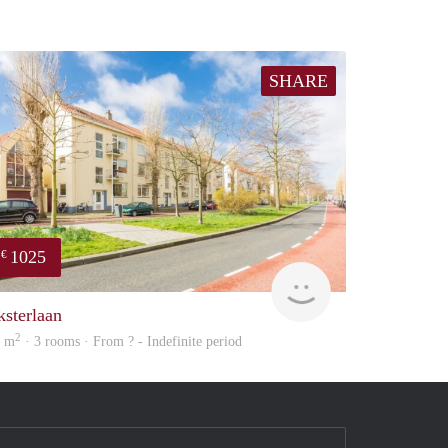
SHARE
1025
€
Woning
ksterlaan
2
2 m
· 3 rooms · From ? - Indefinite period