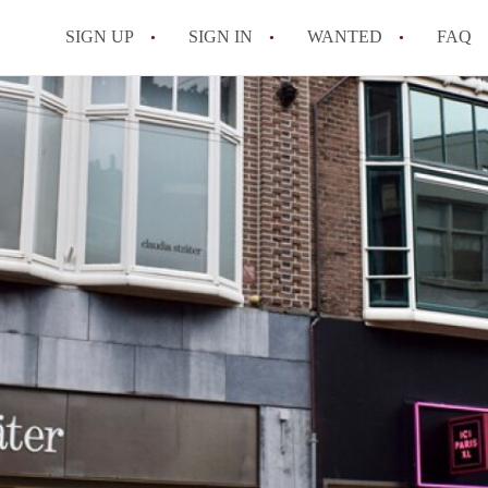
SIGN UP
SIGN IN
WANTED
FAQ
All FAQs