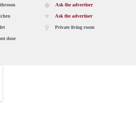
athroom
Ask the advertiser
tchen
Ask the advertiser
let
Private living room
ont door