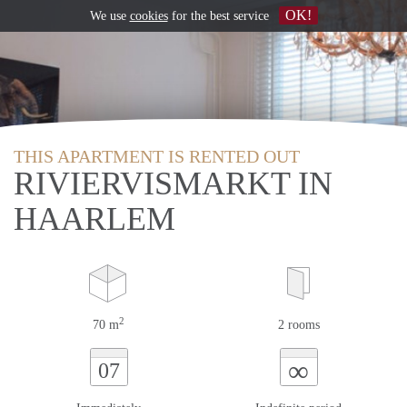
OK!
We use
cookies
for the best service
THIS APARTMENT IS RENTED OUT
RIVIERVISMARKT IN
HAARLEM
2
70 m
2 rooms
∞
07