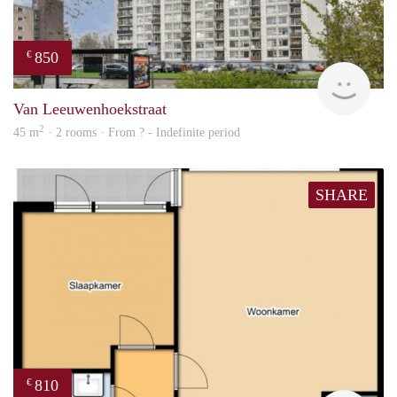
850
€
rent
Van Leeuwenhoekstraat
2
45 m
· 2 rooms · From ? - Indefinite period
SHARE
810
€