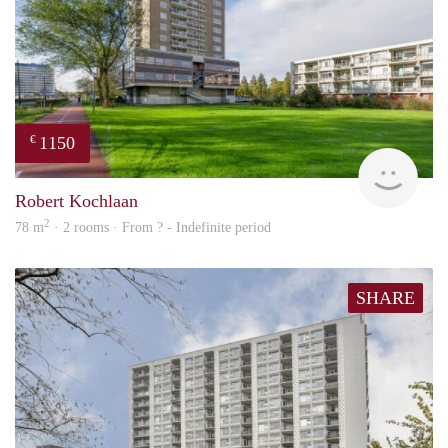
1150
€
finde
Robert Kochlaan
2
78 m
· 2 rooms · From ? - Indefinite period
SHARE