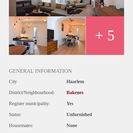
geeft toegang tot de berging kast met wasmachine en droger.
Een apart toilet. De badkamer is voorzien van een prachtig
losstaand bad, inloop douche en wastafel.
Diversen:
Woonoppervlakte ca. 70 m2
+ 5
1 slaapkamer appartement mét dakterras
Recent gerenoveerd, moderne en smaakvol ingerichte
gemeubileerde woning
Fantastisch uitzicht over de Grote Markt en de kerk
Huurprijs is exclusief g/w/e/TV en internet
Verhuurder heeft het recht van gunning
GENERAL INFORMATION
City
Haarlem
District/Neighbourhood:
Bakenes
Register municipality:
Yes
Status:
Unfurnished
Housemates:
None