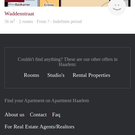
Woni
Waddenstraat
2
56 m
· 2 rooms · From ? - Indefinite period
Couldn't find anything? These are our other offers in
Haarlem:
Rooms
Studio's
Rental Properties
Find your Apartment on Apartment Haarlem
About us
Contact
Faq
For Real Estate Agents/Realtors